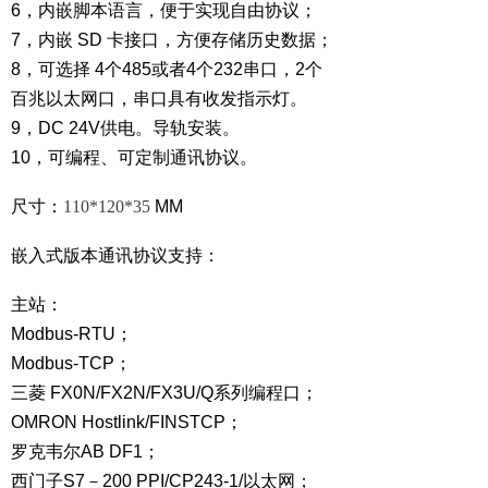
6，内嵌脚本语言，便于实现自由协议；
7，内嵌 SD 卡接口，方便存储历史数据；
8，可选择 4个485或者4个232串口，2个
百兆以太网口，串口具有收发指示灯。
9，DC 24V供电。导轨安装。
10，可编程、可定制通讯协议。
尺寸：
110*120*35
MM
嵌入式版本通讯协议支持：
主站：
Modbus-RTU；
Modbus-TCP；
三菱 FX0N/FX2N/FX3U/Q系列编程口；
OMRON Hostlink/FINSTCP；
罗克韦尔AB DF1；
西门子S7－200 PPI/CP243-1/以太网；