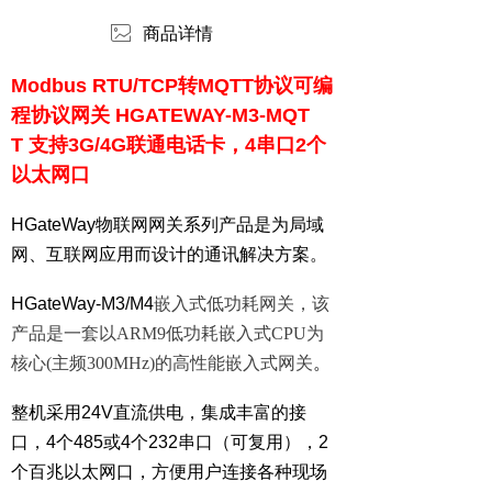
ꂈ
商品详情
Modbus RTU/TCP转MQTT协议可编
程协议网关 HGATEWAY-M3-MQT
T
支持3G/4G联通电话卡，4串口2个
以太网口
HGateWay物联网网关系列产品是为局域
网、互联网应用而设计的通讯解决方案。
HGateWay-M3/M4
嵌入式低功耗网关，该
产品是一套以ARM9低功耗嵌入式CPU为
核心(主频300MHz)的高性能嵌入式网关
。
整机采用24V直流供电，集成丰富的接
口，4个485或4个232串口（可复用），2
个百兆以太网口，方便用户连接各种现场