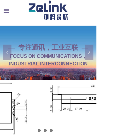
끀
— 专注通讯，工业互联 —
넳
넲
FOCUS ON COMMUNICATIONS，
INDUSTRIAL INTERCONNECTION