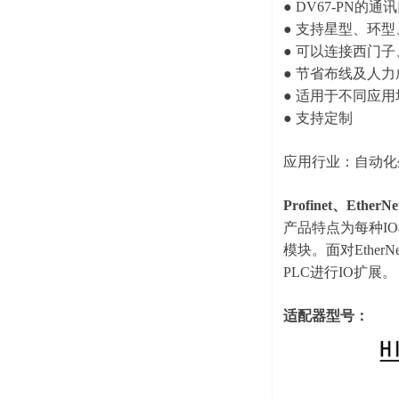
● DV67-PN
● 支持星型、环
● 可以连接西门
● 节省布线及人力
● 适用于不同应
● 支持定制
应用行业：自动化
Profinet、EtherN
产品特点为每种IO模块
模块。面对Ethe
PLC进行IO扩展。
适配器型号：