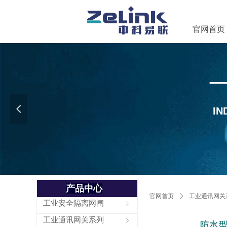
官网首页
넳
IN
Control Render Error!Contro
产品中心
全部分类
官网首页
ꄲ
工业通讯网关
工业安全隔离网闸
ꁇ
工业通讯网关系列
ꁇ