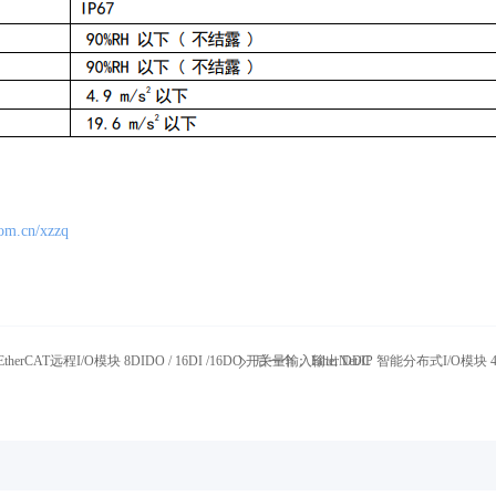
com.cn/xzzq
erCAT远程I/O模块 8DIDO / 16DI /16DO 开关量输入输出 DDC
后一个：
EtherNet/IP 智能分布式I/O模块
ꄲ