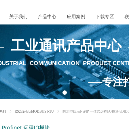
关于我们
产品中心
应用案例
下载专区
联
— 工业通讯产品中心
DUSTRIAL COMMUNICATION PRODUCT CENT
—
专注
lType:productSlideBind,StyleName:Style1,ColorName:Item0,Message:InitEr
系列
ꄲ
RS232/485/MODBUS RTU
ꄲ
防水型EtherNet/IP 一体式远程I/O模块 8D
끠
搜索