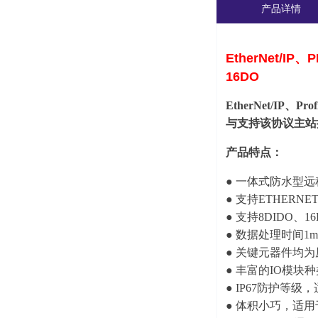
产品详情
EtherNet/IP
16DO
EtherNet/IP
与支持该协议主站控
产品特点：
● 一体式防水型远
● 支持ETHERNE
● 支持8DIDO、16
● 数据处理时间1
● 关键元器件均
● 丰富的IO模
● IP67防护等
● 体积小巧，适