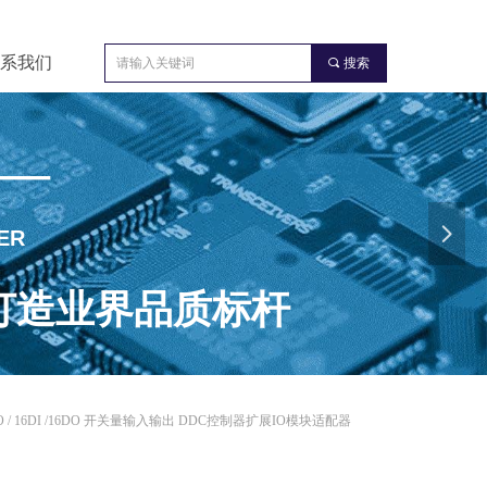
系我们
끠
搜索
 —
넲
ER
打造业界品质标杆
ror, ControlType:productSlideBind Error:未将对象引用设置到对象的实例。
IDO / 16DI /16DO 开关量输入输出 DDC控制器扩展IO模块适配器