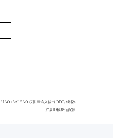
 4AIAO / 8AI /8AO 模拟量输入输出 DDC控制器
扩展IO模块适配器