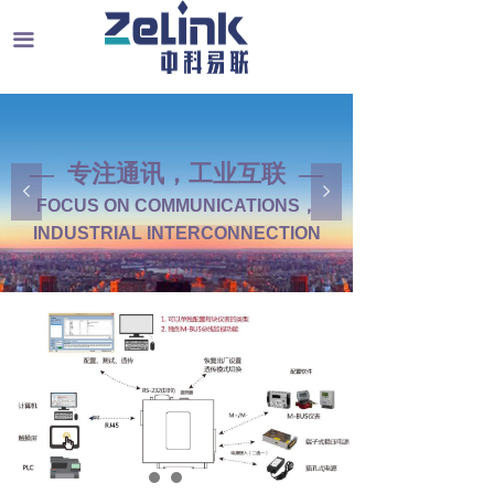
끀
— 专注通讯，工业互联 —
넳
넲
FOCUS ON COMMUNICATIONS，
INDUSTRIAL INTERCONNECTION