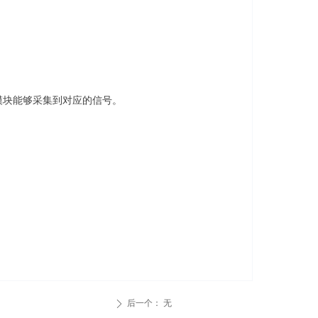
M模块能够采集到对应的信号。
后一个：
无
ꄲ