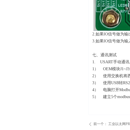
2.如果IO信号做
3.如果IO信号做
七、通讯测试
1. USART手动通讯
1） OEM模块J1~
2） 使用交换机将西
3） 使用USB转R
4） 电脑打开Modbu
5） 建立5个mod
前一个：
工业以太网PRO
ꄴ