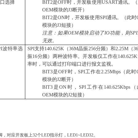
串口选择
BIT2
是OFF时，开发板使用USART通讯。
OEM模块的J3断开）
BIT2
是ON时，开发板使用SPI通讯。（此时
模块的J3短接）
注意：如果OEM模块启动了IO功能，则SP
无效。
I
波特率选
SPI
支持140.625K（36M晶振256分频）和2.25M（3
择
振16分频）两种波特率。开发板仅工作在140.625
率时，可以通过打印端口进行报文监视。
BIT3
是OFF时，SPI工作在2.25Mbps（此时
模块的J2断开）
BIT3
是ON时，SPI工作在140.625Kbps
OEM模块的J2短接）
引脚，对应开发板上32个LED指示灯，LED1~LED32。