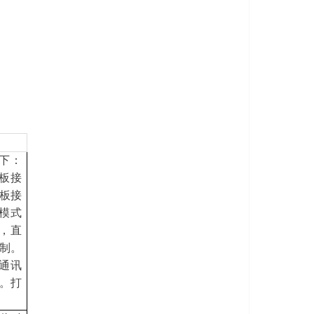
式下：
板接
板接
模式
件，直
制。
通讯
。打