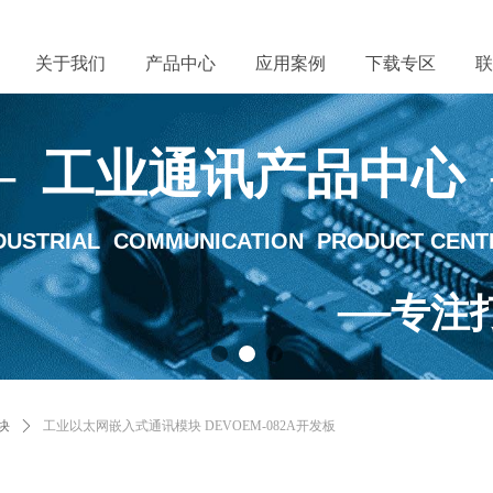
关于我们
产品中心
应用案例
下载专区
联
— 工业通讯产品中心
DUSTRIAL COMMUNICATION PRODUCT CENT
—
专注
lType:productSlideBind,StyleName:Style1,ColorName:Item0,Message:InitEr
块
ꄲ
工业以太网嵌入式通讯模块 DEVOEM-082A开发板
끠
搜索