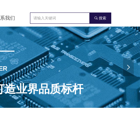
系我们
끠
搜索
 —
넲
ER
打造业界品质标杆
ror, ControlType:productSlideBind Error:未将对象引用设置到对象的实例。