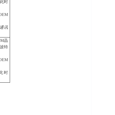
（此时
OEM
I通讯
6M晶
K波特
OEM
（此时