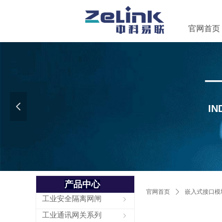
官网首页
넳
IN
Control Render Error!Contro
产品中心
全部分类
官网首页
ꄲ
嵌入式接口模
工业安全隔离网闸
ꁇ
工业通讯网关系列
ꁇ