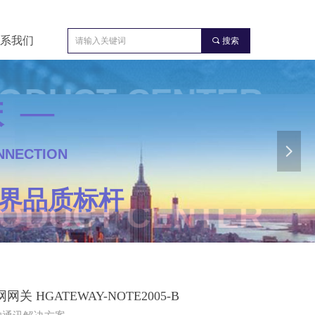
系我们
끠
搜索
 —
 —
 —
TER
넲
NNECTION
TER
打造业界品质标杆
业界品质标杆
打造业界品质标杆
BACNET IP 转Modbus TCP 可编程智能物联网网关 HGATEWAY-NOTE2005-B