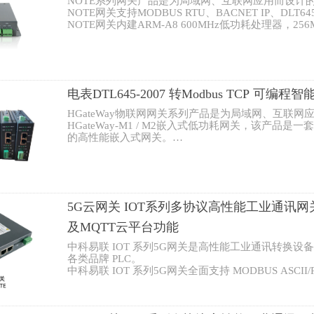
NOTE系列网关产品是为局域网、互联网应用而设计
끠
搜索
끠
搜索
NOTE网关支持MODBUS RTU、BACNET IP、DLT
NOTE网关内建ARM-A8 600MHz低功耗处理器，256M
流供电，集成丰富的接口，1个或者4个串口（RS232
种现场设备。
电表DTL645-2007 转Modbus TCP 可编程智
HGateWay物联网网关系列产品是为局域网、互联
HGateWay-M1 / M2嵌入式低功耗网关，该产品是一
的高性能嵌入式网关。
整机采用24V直流供电，集成丰富的接口，1个485和
各种现场设备，TF卡座可扩展32G，支持3G/4G联通
支持多种协议转换成MODBUS TCP协议。
5G云网关 IOT系列多协议高性能工业通讯网关 
及MQTT云平台功能
中科易联 IOT 系列5G网关是高性能工业通讯转换
各类品牌 PLC。
中科易联 IOT 系列5G网关全面支持 MODBUS ASCII/R
MQTT 等通用协议，同时兼容西门子、AB、倍福、G
网协议。
中科易联 IOT 系列5G网关可高效完成多类型设备