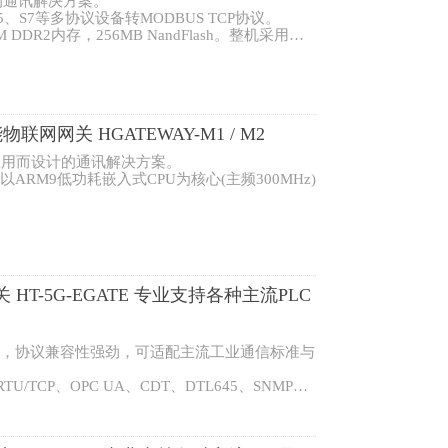
的通讯解决方案。
645、S7等多协议设备转MODBUS TCP协议。
 DDR2内存，256MB NandFlash。整机采用直
、RS485），2个百兆以太网口，方便用户连接各
能物联网网关 HGATEWAY-M1 / M2
网应用而设计的通讯解决方案。
套以ARM9低功耗嵌入式CPU为核心(主频300MHz)
1个232串口，2个百兆以太网口，方便用户连接
卡。
HT-5G-EGATE 专业支持各种主流PLC
设备，协议兼容性强劲，可适配主流工业通信标准与
TU/TCP、OPC UA、CDT、DTL645、SNMP、
E、三菱、欧姆龙等主流品牌 PLC 的串口及以太
数据采集、协议互转与数据透传，轻松解决现场多协