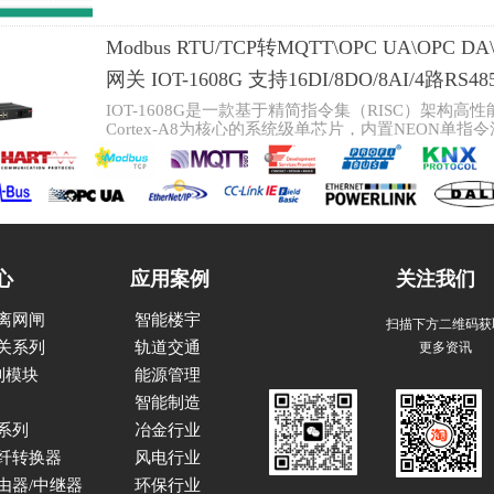
Modbus RTU/TCP转MQTT\OPC UA\OPC D
网关 IOT-1608G 支持16DI/8DO/8AI/4路RS
IOT-1608G是一款基于精简指令集（RISC）架构高
Cortex-A8为核心的系统级单芯片，内置NEON单
CC）的256KB L2缓存，最高支持1GHz的频率。
IOT-1608G配电室运行环境与设备状态监测终端提供4路可
口，具有TVS保护；2路有线10M/100M自适应工
集接口；16路DI接口和8路DO接口；全系统全独
成度、易安装等特点，全工业级器件适用于通讯集中
Modbus RTU/TCP转MQTT\OPC UA\D
合。
HGATEWAY-M3-MQTT
心
应用案例
关注我们
HGateWay物联网网关系列产品是为局域网、互联
HGateWay-M3/ M4嵌入式低功耗网关，该产品是一套
离网闸
智能楼宇
扫描下方二维码获
的高性能嵌入式网关。
整机采用24V直流供电，集成丰富的接口，1个485和
更多资讯
关系列
轨道交通
各种现场设备，TF卡座可扩展32G，支持3G/4G联通
系列模块
能源管理
支持多种协议转换成MODBUS TCP协议。
Modbus RTU/TCP转MQTT协议 可编程智能物
智能制造
系列
冶金行业
HGateWay物联网网关系列产品是为局域网、互联
HGateWay-M1 / M2嵌入式低功耗网关，该产品是一
纤转换器
风电行业
的高性能嵌入式网关。
由器/中继器
环保行业
整机采用24V直流供电，集成丰富的接口，1个485和