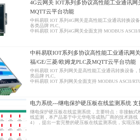
议混杂、设备通讯不互通难题。部署简单、运行稳定
4G云网关 IOT系列多协议高性能工业通讯网关 
场景，助力工业设备无缝联网，快速搭建稳定高效的
MQTT云平台功能
中科易联 IOT 系列4G网关是高性能工业通讯转换
各类品牌 PLC。
中科易联 IOT 系列4G网关全面支持 MODBUS ASCII/R
MQTT 等通用协议，同时兼容西门子、AB、倍福、G
网协议。
中科易联 IOT 系列4G网关可高效完成多类型设备
议混杂、设备通讯不互通难题。部署简单、运行稳定
中科易联IOT系列多协议高性能工业通讯网关 IO
场景，助力工业设备无缝联网，快速搭建稳定高效的
福/GE/三菱/欧姆龙PLC及MQTT云平台功能
中科易联 IOT 系列网关是高性能工业通讯转换设
类品牌 PLC。
中科易联 IOT 系列网关全面支持 MODBUS ASCII/RT
TT 等通用协议，同时兼容西门子、AB、倍福、GE、
议。
中科易联 IOT 系列网关可高效完成多类型设备数
混杂、设备通讯不互通难题。部署简单、运行稳定，
电力系统---继电保护硬压板在线监测系统 支持IE
景，助力工业设备无缝联网，快速搭建稳定高效的工
继电保护硬压板在线监测系统，主要特点：非接触式检测 
线监测，本产品基于中元华电等成熟厂商的技术路线，结合最新
4），提出一套完整的硬压板在线监测系统，实现压