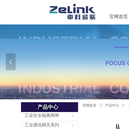
官网首页
—
—
—
IND
넳
FOCUS 
IND
官网首页
ꄲ
产品中心
ꄲ
产品中心
全部分类
工业安全隔离网闸
ꁇ
工业通讯网关系列
ꁇ