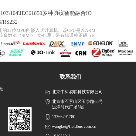
A\103\104\IEC61850多种协议智能融合IO
485/RS232
性能的32位MPU的嵌入式计算机。该CPU是以ARM
指令流多数流（SIMD）协处理，带有错误校正码（E
选RS485/RS232通讯，4路独立RS485通讯接
业以太网接口，支持多种通讯方式；8路ADC信号采
立的接口通讯状态指示。具有低功耗、高性能、高集
网络、工业控制、集中数据采集、环境监测等场
TL645多种协议 可编程智能物联网网关
联系我们
网应用而设计的通讯解决方案。
以ARM9低功耗嵌入式CPU为核心(主频300MHz)
取
北京中科易联科技有限公司
1个232串口，2个百兆以太网口，方便用户连接
卡。
北京市石景山区玉泉路63号
远洋时代广场3层
联网网关 HGATEWAY-M1-MQTT
13366791780
网应用而设计的通讯解决方案。
套以ARM9低功耗嵌入式CPU为核心(主频300MHz)
wangke@fieldbus.com.cn
1个232串口，2个百兆以太网口，方便用户连接