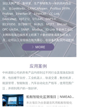
业以太网产品，集研发、生产和销售为一体的高科技企
业。 在LonWorks、CAN/CANopen、Profibus DP/PA、
Profinet、EtherNet IP、EtherCAT、CC-Link、
DeviceNet、HJ/T212、DTL645、DNP3.0、
IEC61850、IEC60870、M-BUS、MQTT、BACnet、
OPC-UA/DA、SNMP、Modbus、IO-Link 等多种工业以
太网和现场总线技术上积累了大量的研发成果和研发人
员，公司以工业现场总线为重心，在设备匹配我司适配协
议、配套使用我司网关/采集模块、完成参数配置的前提
MORE
ꁕ
下，可实现不同品牌工业设备数据互通。
产品涵盖: 工业网关、远程I/O模块、中继路由器、工业交
应用案例
换机、控制器、嵌入式模块等。
中科易联公司的所有产品均得到过不同行业及现场实际应
主要接过的设备有：国内外品牌机器人、称重和测量仪
用，包括楼宇自控，工业机器人，轨道交通，数控机床，
表、焊接和紧固设备、半导体设备（温度控制器、质量/
能源管理，智能制造，汽车自动化生产线等，使用范围广
空气流量计、射频电源、直流和射频发电机、过程控制
泛，并得到用户的一致好评。
阀、真空阀岛、涡轮泵、真空压力计、削减和次洁系
船舶智能化监测项目｜NMEA0813导航设备转Modbus RTU_TCP网关应用案例
统）、制药设备、扫描器/传感器/编码器/RFID、伺服电
本次项目为全新建造民用船舶智能化
机驱动器、变频器、PLC控制器、数采仪、综合保护装